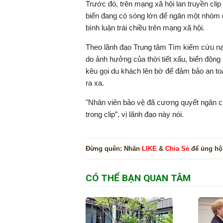
Trước đó, trên mạng xã hội lan truyền clip
biển đang có sóng lớn để ngăn một nhóm 
bình luận trái chiều trên mạng xã hội.
Theo lãnh đạo Trung tâm Tìm kiếm cứu nạn
do ảnh hưởng của thời tiết xấu, biển động m
kêu gọi du khách lên bờ để đảm bảo an toà
ra xa.
"Nhân viên bảo vệ đã cương quyết ngăn ch
trong clip”, vị lãnh đạo này nói.
Đừng quên:
Nhấn
LIKE
&
Chia Sẻ
để ủng hộ
CÓ THỂ BẠN QUAN TÂM