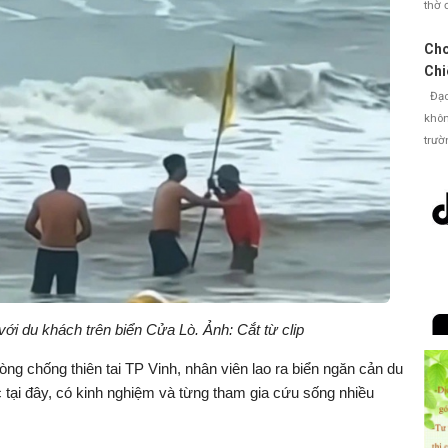
thờ 
i
Cho
Chi
Đạo 
d
khôn
trườ
e
o
với du khách trên biển Cửa Lò. Ảnh: Cắt từ clip
ng chống thiên tai TP Vinh, nhân viên lao ra biển ngăn cản du
 tại đây, có kinh nghiệm và từng tham gia cứu sống nhiều