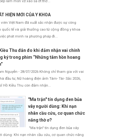
bếp làm món vịt xào sả ớt thơ...
T HIỆN MỚI CỦA Y KHOA
 viên Việt Nam đã xuất sắc nhận được sự công
 quốc tế và giải thưởng cao từ cộng đồng y khoa
việc phát minh ra phương pháp đi...
T
o
à
Kiều Thu đắn đo khi đảm nhận vai chính
n
g ký trong phim “Những tâm hồn hoang
m
à
h”
n
h
 Nguyễn - 28/07/2026 Không chỉ tham gia với vai
ì
nhà đầu tư, Nữ hoàng điện ảnh Tâm- Tài- Sắc 2026,
n
h
sĩ Hồ Kiều Thu còn đảm nhận...
"Ma trận" tín dụng đen bủa
vây người dùng: Khi nạn
nhân cầu cứu, cơ quan chức
năng thờ ơ?
"Ma trận" tín dụng đen bủa vây
i dùng: Khi nạn nhân cầu cứu, cơ quan chức năng