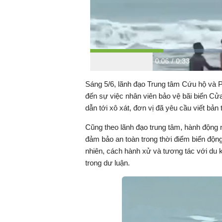
T
0:06
/
D
0:33
B
P
F
a
h
o
c
á
r
h
u
Sáng 5/6, lãnh đạo Trung tâm Cứu hộ và Ph
k
t
w
w
a
đến sự việc nhân viên bảo vệ bãi biển Cử
a
r
ờ
r
r
d
dẫn tới xô xát, đơn vị đã yêu cầu viết bản 
d
i
a
Cũng theo lãnh đạo trung tâm, hành động 
đảm bảo an toàn trong thời điểm biển độn
g
t
nhiên, cách hành xử và tương tác với du
trong dư luận.
i
i
a
o
n
n