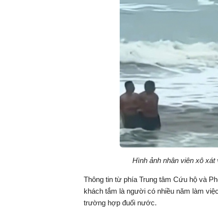
h
i
ệ
n
t
ạ
i
Hình ảnh nhân viên xô xát 
Thông tin từ phía Trung tâm Cứu hộ và Phò
khách tắm là người có nhiều năm làm việc
trường hợp đuối nước.