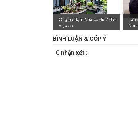
Ông bà dặn: Nhà có đủ 7 dấu
Lãnh
hiệu sa...
Nam 
BÌNH LUẬN & GÓP Ý
0 nhận xét :