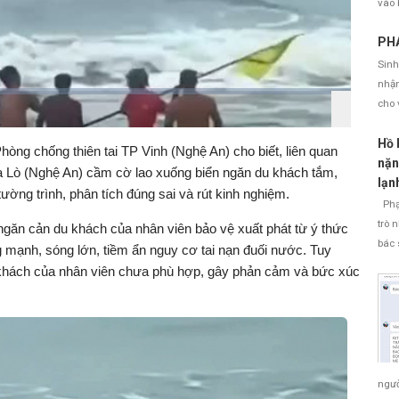
vào 
PHÁ
l
Sinh
nhận
Đ
cho 
ã
B
B
t
ậ
a
ả
t
c
a
Hồ 
i
òng chống thiên tai TP Vinh (Nghệ An) cho biết, liên quan
â
k
:
nặn
m
w
a Lò (Nghệ An) cầm cờ lao xuống biển ngăn du khách tắm,
t
a
1
lạn
h
r
tường trình, phân tích đúng sai và rút kinh nghiệm.
0
a
d
Phạm
0
n
.
trò 
h
ngăn cản du khách của nhân viên bảo vệ xuất phát từ ý thức
y
0
0
bác 
g mạnh, sóng lớn, tiềm ẩn nguy cơ tai nạn đuối nước. Tuy
%
 khách của nhân viên chưa phù hợp, gây phản cảm và bức xúc
V
ngườ