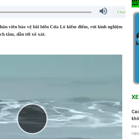
Chuẩn
hân viên bảo vệ bãi biển Cửa Lò kiểm điểm, rút kinh nghiệm
h tắm, dẫn tới xô xát.
XE
Các
khô
P
Bài 
nguy