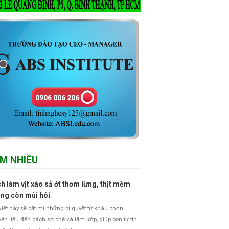
M NHIỀU
h làm vịt xào sả ớt thơm lừng, thịt mềm
ng còn mùi hôi
viết này sẽ bật mí những bí quyết từ khâu chọn
ên liệu đến cách sơ chế và tẩm ướp, giúp bạn tự tin