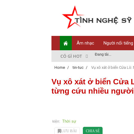
Âm nhạc
Người nổi tiếng
Đang tải...
CÓ GÌ HOT
Home
/
tin-tuc
/
Vụ xô xát ở biển Cửa Lò:
Vụ xô xát ở biển Cửa 
từng cứu nhiều người
Thời sự
kiện:
LƯU BÀI
CHIA SẺ