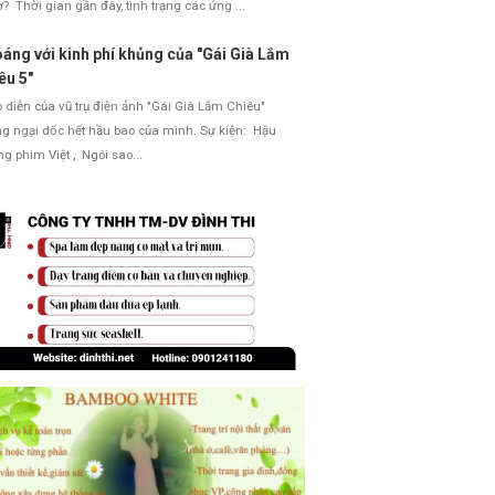
ơ? Thời gian gần đây, tình trạng các ứng ...
áng với kinh phí khủng của "Gái Già Lắm
êu 5"
diễn của vũ trụ điện ảnh "Gái Già Lắm Chiêu"
g ngại dốc hết hầu bao của mình. Sự kiện: Hậu
ng phim Việt , Ngôi sao...