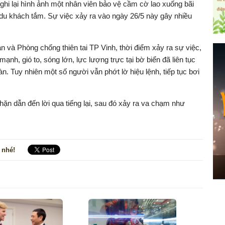
 ghi lại hình ảnh một nhân viên bảo vệ cầm cờ lao xuống bãi
du khách tắm. Sự việc xảy ra vào ngày 26/5 này gây nhiều
 và Phòng chống thiên tai TP Vinh, thời điểm xảy ra sự việc,
ạnh, gió to, sóng lớn, lực lượng trực tại bờ biển đã liên tục
n. Tuy nhiên một số người vẫn phớt lờ hiệu lệnh, tiếp tục bơi
ặn dẫn đến lời qua tiếng lại, sau đó xảy ra va chạm như
 nhé!