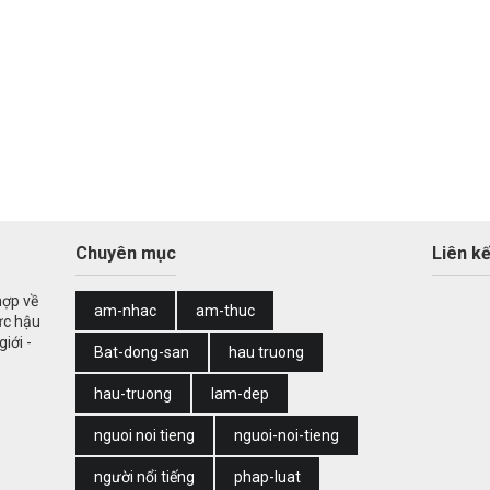
Chuyên mục
Liên kế
hợp về
am-nhac
am-thuc
ức hậu
iới -
Bat-dong-san
hau truong
hau-truong
lam-dep
nguoi noi tieng
nguoi-noi-tieng
người nổi tiếng
phap-luat