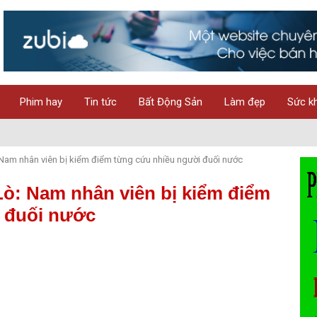
Phim hay
Tin tức
Bất Động Sản
Làm đẹp
Sức k
 Nam nhân viên bị kiểm điểm từng cứu nhiều người đuối nước
Lò: Nam nhân viên bị kiểm điểm
 đuối nước